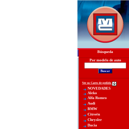
Búsqueda
Por modelo de auto
Ver su Carro de pedido
NOVEDADES
Aleko
Alfa Romeo
Audi
BMW
Citroën
Chrysler
Dacia