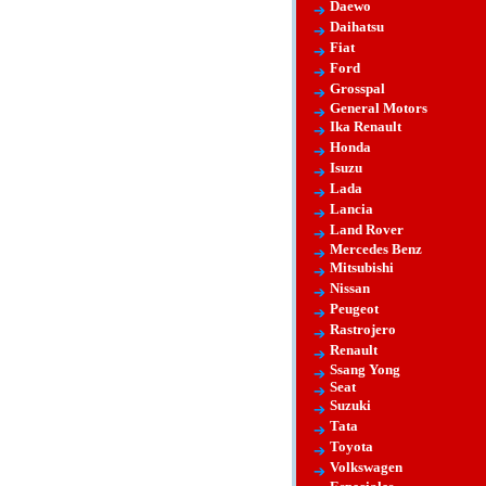
Daewo
Daihatsu
Fiat
Ford
Grosspal
General Motors
Ika Renault
Honda
Isuzu
Lada
Lancia
Land Rover
Mercedes Benz
Mitsubishi
Nissan
Peugeot
Rastrojero
Renault
Ssang Yong
Seat
Suzuki
Tata
Toyota
Volkswagen