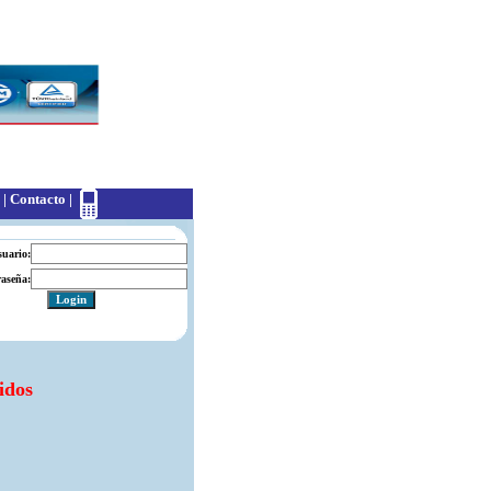
|
Contacto
|
suario:
aseña:
idos