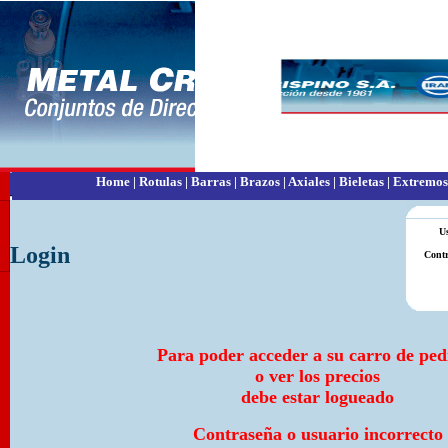
Home
|
Rotulas
|
Barras
|
Brazos
|
Axiales
|
Bieletas
|
Extremos
U
Login
Contr
Para poder acceder a su carro de ped
o ver los precios
debe estar logueado
Contraseña o usuario incorrecto