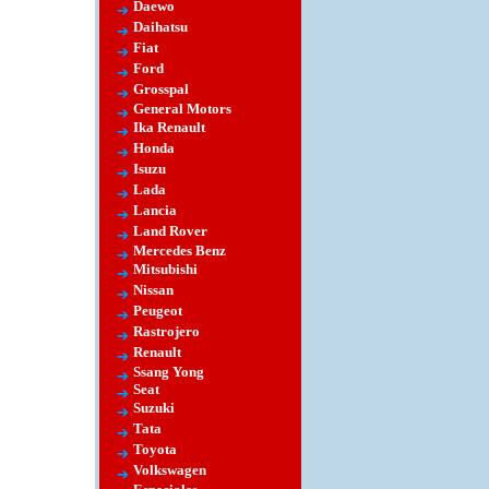
Daewo
Daihatsu
Fiat
Ford
Grosspal
General Motors
Ika Renault
Honda
Isuzu
Lada
Lancia
Land Rover
Mercedes Benz
Mitsubishi
Nissan
Peugeot
Rastrojero
Renault
Ssang Yong
Seat
Suzuki
Tata
Toyota
Volkswagen