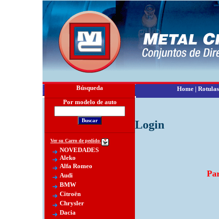
Búsqueda
Home
|
Rotulas
Por modelo de auto
Login
Ver su Carro de pedido
NOVEDADES
Aleko
Alfa Romeo
Par
Audi
BMW
Citroën
Chrysler
Dacia