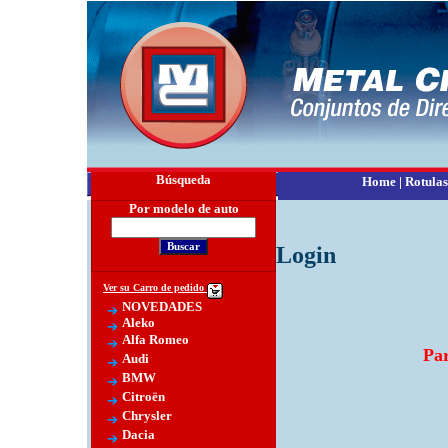
Búsqueda
Home
|
Rotulas
Por modelo de auto
Login
Ver su Carro de pedido
NOVEDADES
Aleko
Alfa Romeo
Par
Audi
BMW
Citroën
Chrysler
Dacia