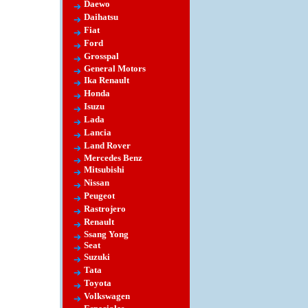
Daewo
Daihatsu
Fiat
Ford
Grosspal
General Motors
Ika Renault
Honda
Isuzu
Lada
Lancia
Land Rover
Mercedes Benz
Mitsubishi
Nissan
Peugeot
Rastrojero
Renault
Ssang Yong
Seat
Suzuki
Tata
Toyota
Volkswagen