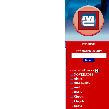
Búsqueda
Por modelo de auto
Ver su Carro de pedido
NOVEDADES
Aleko
Alfa Romeo
Audi
BMW
Citroën
Chrysler
Dacia