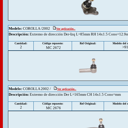
Modelo:
COROLLA /2002
Ver aplicación..
Descripción
:
Extremo de dirección Der-Izq L=85mm RH 14x1.5 Cono=12.
Cantidad:
Código repuesto:
Ref Original:
Modelo del r
2
>9
MC 2672
Modelo:
COROLLA 2002 /
Ver aplicación..
Descripción
:
Extremo de dirección Der L=165mm CH 14x1.5 Cono=mm
Cantidad:
Código repuesto:
Ref Original:
Modelo del r
2
MC 2676