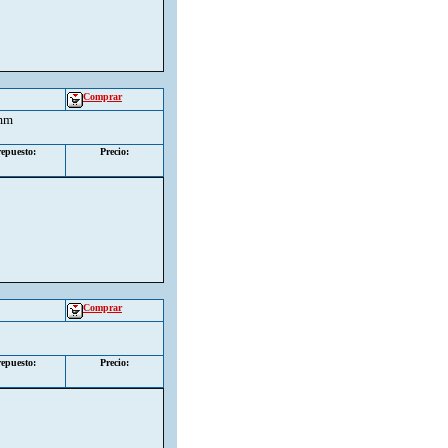
Comprar
9mm
epuesto:
Precio:
1
Comprar
epuesto:
Precio: