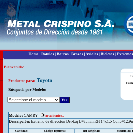
Home
|
Rotulas
|
Barras
|
Brazos
|
Axiales
|
Bieletas
|
Extremos
Bienvenido:
U
Toyota
Productos para:
Contr
Búsqueda por Modelo:
Modelo:
CAMRY
Ver aplicación..
Descripción
:
Extremo de dirección Der-Izq L=85mm RH 14x1.5 Cono=12.
Cantidad:
Código repuesto:
Ref Original:
Modelo del r