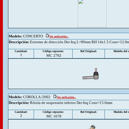
Modelo:
CONCERTO
Ver aplicación..
Descripción
:
Extremo de dirección Der-Izq L=90mm RH 14x1.5 Cono=12.
Cantidad:
Código repuesto:
Ref Original:
Modelo del r
1
MC 2792
Modelo:
COROLLA /2002
Ver aplicación..
Descripción
:
Rótula de suspensión inferior Der-Izq Cono=15.0mm
Cantidad:
Código repuesto:
Ref Original:
Modelo del r
2
MC 1678