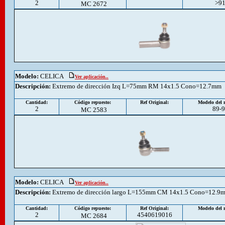
2
>9
MC 2672
Modelo:
CELICA
Ver aplicación..
Descripción
:
Extremo de dirección Izq L=75mm RM 14x1.5 Cono=12.7mm
Cantidad:
Código repuesto:
Ref Original:
Modelo del r
2
89-
MC 2583
Modelo:
CELICA
Ver aplicación..
Descripción
:
Extremo de dirección largo L=155mm CM 14x1.5 Cono=12.9
Cantidad:
Código repuesto:
Ref Original:
Modelo del r
2
4540619016
MC 2684