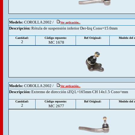
Modelo:
COROLLA 2002 /
Ver aplicación..
Descripción
:
Rótula de suspensión inferior Der-Izq Cono=15.0mm
Cantidad:
Código repuesto:
Ref Original:
Modelo del r
2
MC 1678
Modelo:
COROLLA 2002 /
Ver aplicación..
Descripción
:
Extremo de dirección iZQ L=165mm CH 14x1.5 Cono=mm
Cantidad:
Código repuesto:
Ref Original:
Modelo del r
2
MC 2677