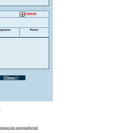
Comprar
epuesto:
Precio:
Último>|
.
imización paginadigital