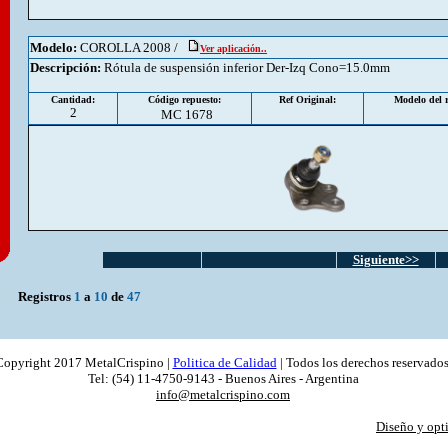
Modelo:
COROLLA 2008 /
Ver aplicación..
Descripción
:
Rótula de suspensión inferior Der-Izq Cono=15.0mm
Cantidad:
Código repuesto:
Ref Original:
Modelo del r
2
MC 1678
Siguiente>>
Registros
1
a
10
de
47
Copyright 2017 MetalCrispino |
Politica de Calidad
| Todos los derechos reservados
Tel: (54) 11-4750-9143 - Buenos Aires - Argentina
info@metalcrispino.com
Diseño y opt