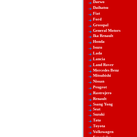
Daewo
Daihatsu
Fiat
Ford
Grosspal
General Motors
Ika Renault
Honda
Isuzu
Lada
Lancia
Land Rover
Mercedes Benz
Mitsubishi
Nissan
Peugeot
Rastrojero
Renault
Ssang Yong
Seat
Suzuki
Tata
Toyota
Volkswagen