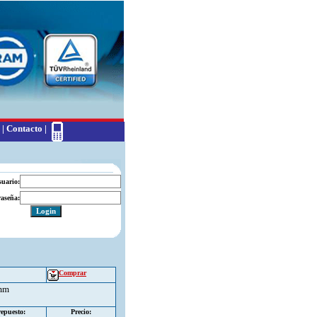
|
Contacto
|
suario:
aseña:
Comprar
9mm
epuesto:
Precio: