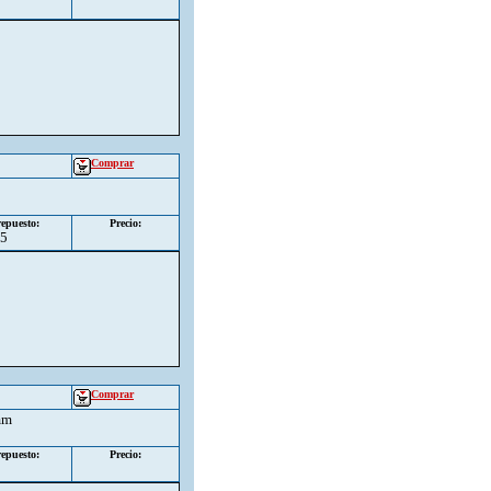
1
Comprar
epuesto:
Precio:
95
Comprar
mm
epuesto:
Precio: