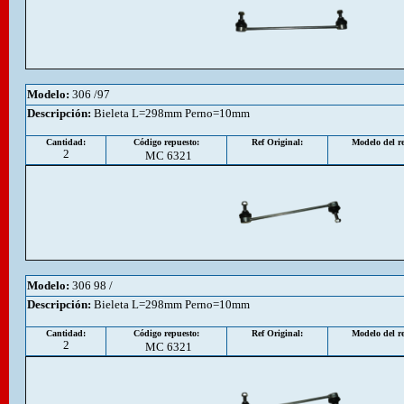
Modelo:
306 /97
Descripción
:
Bieleta L=298mm Perno=10mm
Cantidad:
Código repuesto:
Ref Original:
Modelo del re
2
MC 6321
Modelo:
306 98 /
Descripción
:
Bieleta L=298mm Perno=10mm
Cantidad:
Código repuesto:
Ref Original:
Modelo del re
2
MC 6321