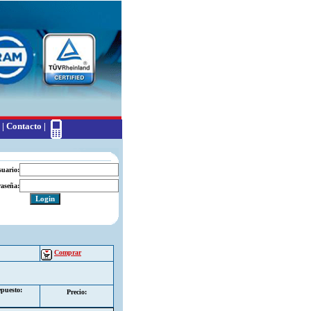
|
Contacto
|
suario:
aseña:
Comprar
puesto:
Precio: