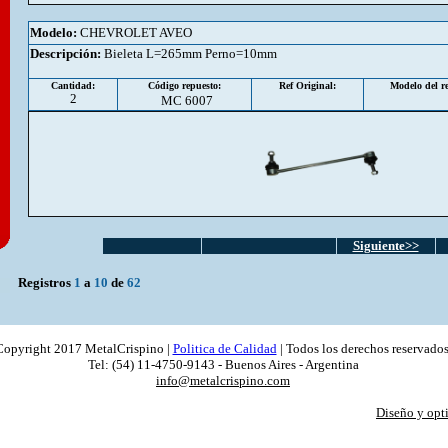
Modelo:
CHEVROLET AVEO
Descripción
:
Bieleta L=265mm Perno=10mm
Cantidad:
Código repuesto:
Ref Original:
Modelo del re
2
MC 6007
Siguiente>>
Registros
1
a
10
de
62
Copyright 2017 MetalCrispino |
Politica de Calidad
| Todos los derechos reservados
Tel: (54) 11-4750-9143 - Buenos Aires - Argentina
info@metalcrispino.com
Diseño y opt