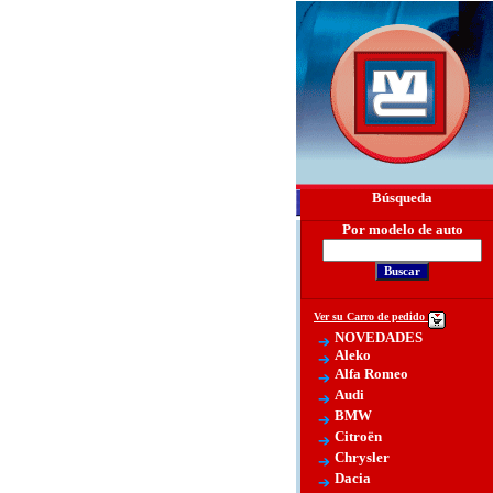
Búsqueda
Por modelo de auto
Ver su Carro de pedido
NOVEDADES
Aleko
Alfa Romeo
Audi
BMW
Citroën
Chrysler
Dacia