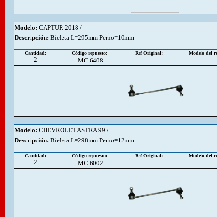
Modelo:
CAPTUR 2018 /
Descripción
:
Bieleta L=295mm Perno=10mm
Cantidad:
Código repuesto:
Ref Original:
Modelo del re
2
MC 6408
Modelo:
CHEVROLET ASTRA 99 /
Descripción
:
Bieleta L=298mm Perno=12mm
Cantidad:
Código repuesto:
Ref Original:
Modelo del re
2
MC 6002