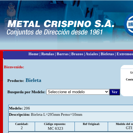
Home
|
Rotulas
|
Barras
|
Brazos
|
Axiales
|
Bieletas
|
Extremos
Bienvenido:
U
Bieleta
Contr
Producto:
Busqueda por Modelo:
Modelo:
206
Descripción
:
Bieleta L=295mm Perno=10mm
Cantidad:
Código repuesto:
Ref Original:
Modelo del re
2
GTI
MC 6323