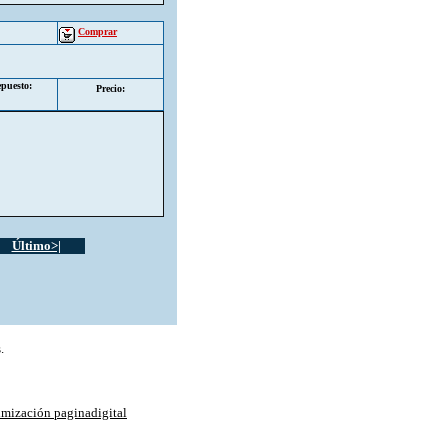
Comprar
puesto:
Precio:
Último>|
.
imización paginadigital