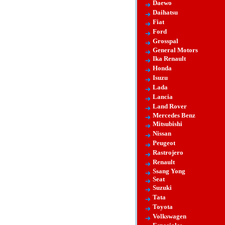
Daewo
Daihatsu
Fiat
Ford
Grosspal
General Motors
Ika Renault
Honda
Isuzu
Lada
Lancia
Land Rover
Mercedes Benz
Mitsubishi
Nissan
Peugeot
Rastrojero
Renault
Ssang Yong
Seat
Suzuki
Tata
Toyota
Volkswagen